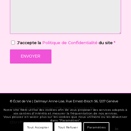
J'accepte la
Politique de Confidentialité
du site
*
© Éclat de Vie | Dallmayr Anne-Lise, Rue Ernest-Bloch 56, 1207 Genève
(Suisse) / 30 Rue des Frênes, 01170 Segny (France) | Tél :
Notre site Web utilise des cookies afin de vous proposer des services adaptés à
vos centres d'intérêts et mesurer la fréquentation de nos services.
+33(0)759542760 / +41(0)766286403 | Email : annelise@eclatdevie.net |
Vous pouvez en savoir plus sur les cookies que nous utilisons ou les désactiver
dans "Paramètres".
CGU
|
Politique de confidentialité
|
Politique de cookies
Tout Accepter
Tout Refuser
Paramètres