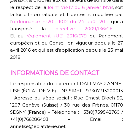
personnel
propres aux utilisateurs de son site dans
le respect de la
loi n° 78-17 du 6 janvier 1978
, soit
la loi « Informatique et Libertés », modifiée par
l’
ordonnance n°2011-1012 du 24 août 2011
qui a
transposé la
directive 2009/136/CE
.
Et au
règlement (UE) 2016/679
du Parlement
européen et du Conseil en vigueur depuis le 27
avril 2016 et qui est d’application depuis le 25 mai
2018.
INFORMATIONS DE CONTACT
Le responsable du traitement DALLMAYR ANNE-
LISE (ÉCLAT DE VIE) – N° SIRET : 93307313200013
– Adresse du siège social : Rue Ernest-Bloch 56,
1207 Genève (Suisse) / 30 rue des Frènes, 01170
SEGNY (France) – Téléphone : +33(0)759542760 /
+41(0)766286403 – Email :
annelise@eclatdevie.net